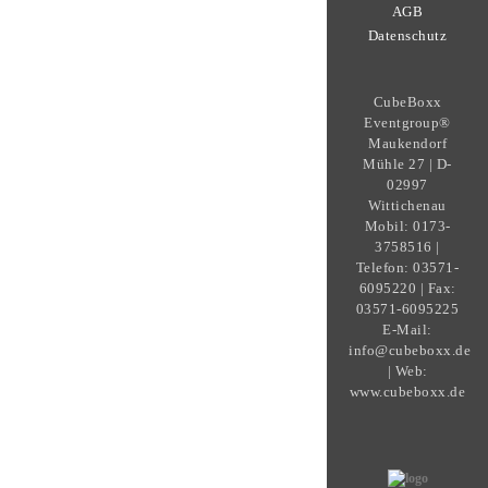
AGB
Datenschutz
CubeBoxx
Eventgroup®
Maukendorf
Mühle 27 | D-
02997
Wittichenau
Mobil: 0173-
3758516 |
Telefon: 03571-
6095220 | Fax:
03571-6095225
E-Mail:
info@cubeboxx.de
| Web:
www.cubeboxx.de