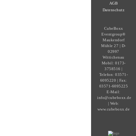
AGB
Datenschutz
CubeBoxx
Eventgroup®
Maukendorf
Mühle 27 | D-
02997
Wittichenau
Mobil: 0173-
3758516 |
Telefon: 03571-
6095220 | Fax:
03571-6095225
E-Mail:
info@cubeboxx.de
| Web:
www.cubeboxx.de