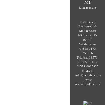
AGB
Datenschutz
CubeBoxx
Eventgroup®
Maukendorf
Mühle 27 | D-
02997
Wittichenau
Mobil: 0173-
3758516 |
Telefon: 03571-
6095220 | Fax:
03571-6095225
E-Mail:
info@cubeboxx.de
| Web:
www.cubeboxx.de