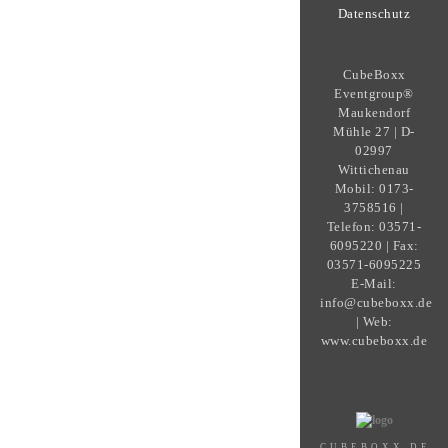
Datenschutz
CubeBoxx
Eventgroup®
Maukendorf
Mühle 27 | D-
02997
Wittichenau
Mobil: 0173-
3758516 |
Telefon: 03571-
6095220 | Fax:
03571-6095225
E-Mail:
info@cubeboxx.de
| Web:
www.cubeboxx.de
CUBEBOXX.DE