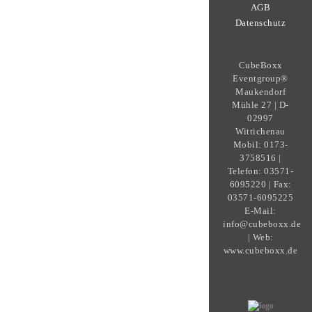
AGB
Datenschutz
CubeBoxx
Eventgroup®
Maukendorf
Mühle 27 | D-
02997
Wittichenau
Mobil: 0173-
3758516 |
Telefon: 03571-
6095220 | Fax:
03571-6095225
E-Mail:
info@cubeboxx.de
| Web:
www.cubeboxx.de