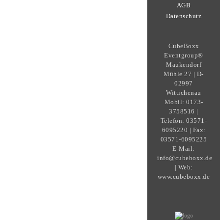
AGB
Datenschutz
CubeBoxx
Eventgroup®
Maukendorf
Mühle 27 | D-
02997
Wittichenau
Mobil: 0173-
3758516 |
Telefon: 03571-
6095220 | Fax:
03571-6095225
E-Mail:
info@cubeboxx.de
| Web:
www.cubeboxx.de