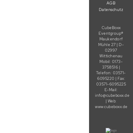
AGB
Datenschutz
CubeBoxx
Eventgroup®
Maukendorf
Mühle 27 | D-
02997
Wittichenau
Mobil: 0173-
3758516 |
Telefon: 03571-
6095220 | Fax:
03571-6095225
E-Mail:
info@cubeboxx.de
| Web:
www.cubeboxx.de