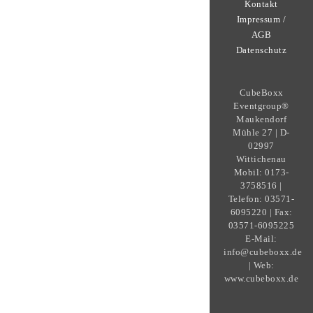
Kontakt
Impressum /
AGB
Datenschutz
CubeBoxx
Eventgroup®
Maukendorf
Mühle 27 | D-
02997
Wittichenau
Mobil: 0173-
3758516 |
Telefon: 03571-
6095220 | Fax:
03571-6095225
E-Mail:
info@cubeboxx.de
| Web:
www.cubeboxx.de