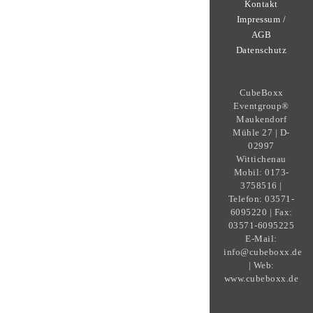
Kontakt
Impressum /
AGB
Datenschutz
CubeBoxx
Eventgroup®
Maukendorf
Mühle 27 | D-
02997
Wittichenau
Mobil: 0173-
3758516 |
Telefon: 03571-
6095220 | Fax:
03571-6095225
E-Mail:
info@cubeboxx.de
| Web:
www.cubeboxx.de