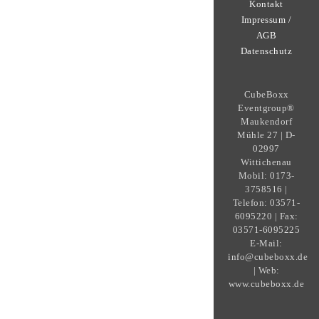
Kontakt
Impressum /
AGB
Datenschutz
CubeBoxx
Eventgroup®
Maukendorf
Mühle 27 | D-
02997
Wittichenau
Mobil: 0173-
3758516 |
Telefon: 03571-
6095220 | Fax:
03571-6095225
E-Mail:
info@cubeboxx.de
| Web:
www.cubeboxx.de