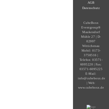
AGB
Datenschutz
CubeBoxx
Eventgroup®
Maukendorf
Mühle 27 | D-
02997
Wittichenau
Mobil: 0173-
3758516 |
Telefon: 03571-
6095220 | Fax:
03571-6095225
E-Mail:
info@cubeboxx.de
| Web:
www.cubeboxx.de