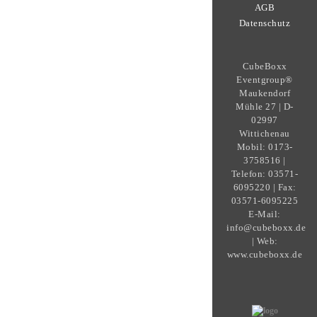
AGB
Datenschutz
CubeBoxx
Eventgroup®
Maukendorf
Mühle 27 | D-
02997
Wittichenau
Mobil: 0173-
3758516 |
Telefon: 03571-
6095220 | Fax:
03571-6095225
E-Mail:
info@cubeboxx.de
| Web:
www.cubeboxx.de