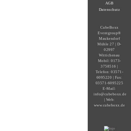
AGB
Datenschutz
CubeBoxx
Eventgroup®
Maukendorf
Mühle 27 | D-
02997
Wittichenau
Mobil: 0173-
3758516 |
Telefon: 03571-
6095220 | Fax:
03571-6095225
E-Mail:
info@cubeboxx.de
| Web:
www.cubeboxx.de