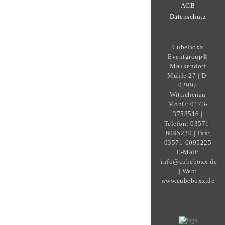
AGB
Datenschutz
CubeBoxx
Eventgroup®
Maukendorf
Mühle 27 | D-
02997
Wittichenau
Mobil: 0173-
3758516 |
Telefon: 03571-
6095220 | Fax:
03571-6095225
E-Mail:
info@cubeboxx.de
| Web:
www.cubeboxx.de