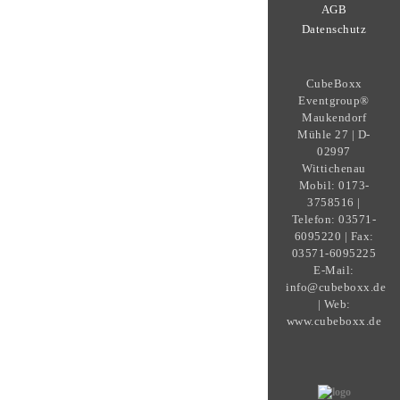
AGB
Datenschutz
CubeBoxx
Eventgroup®
Maukendorf
Mühle 27 | D-
02997
Wittichenau
Mobil: 0173-
3758516 |
Telefon: 03571-
6095220 | Fax:
03571-6095225
E-Mail:
info@cubeboxx.de
| Web:
www.cubeboxx.de