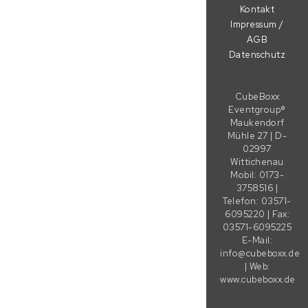
Kontakt
Impressum /
AGB
Datenschutz
CubeBoxx
Eventgroup®
Maukendorf
Mühle 27 | D-
02997
Wittichenau
Mobil: 0173-
3758516 |
Telefon: 03571-
6095220 | Fax:
03571-6095225
E-Mail:
info@cubeboxx.de
| Web:
www.cubeboxx.de