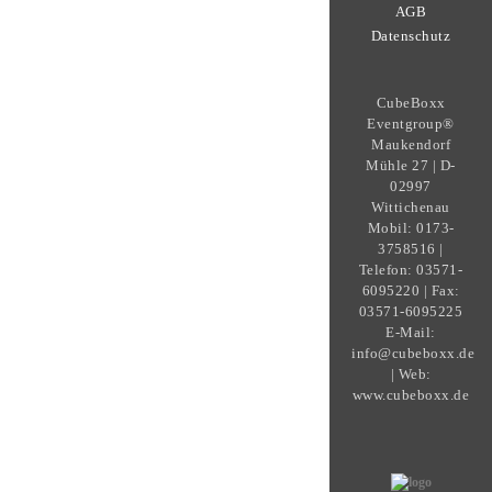
AGB
Datenschutz
CubeBoxx
Eventgroup®
Maukendorf
Mühle 27 | D-
02997
Wittichenau
Mobil: 0173-
3758516 |
Telefon: 03571-
6095220 | Fax:
03571-6095225
E-Mail:
info@cubeboxx.de
| Web:
www.cubeboxx.de