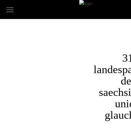
3
landespa
de
saechs
uni
glauc