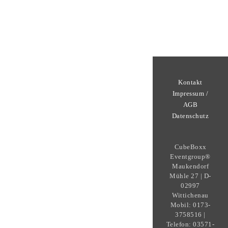
Kontakt
Impressum /
AGB
Datenschutz
CubeBoxx
Eventgroup®
Maukendorf
Mühle 27 | D-
02997
Wittichenau
Mobil: 0173-
3758516 |
Telefon: 03571-