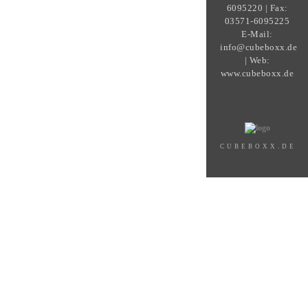
6095220 | Fax:
03571-6095225
E-Mail:
info@cubeboxx.de
| Web:
www.cubeboxx.de
CUBEBOXX.DE