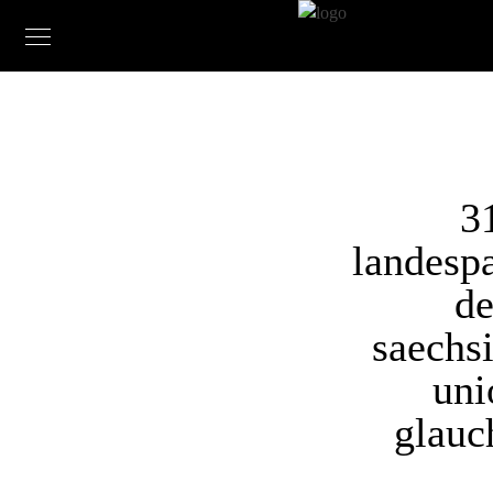
3
landespa
de
saechs
uni
glauc