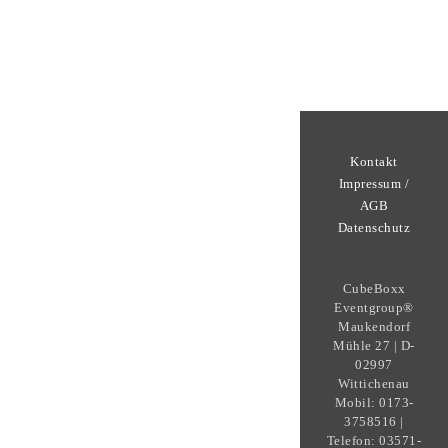
Kontakt
Impressum /
AGB
Datenschutz
CubeBoxx
Eventgroup®
Maukendorf
Mühle 27 | D-
02997
Wittichenau
Mobil: 0173-
3758516 |
Telefon: 03571-