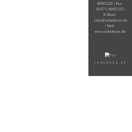
6095220 | Fax:
03571-6095225
E-Mail:
info@cubeboxx.de
| Web:
www.cubeboxx.de
CUBEBOXX.DE