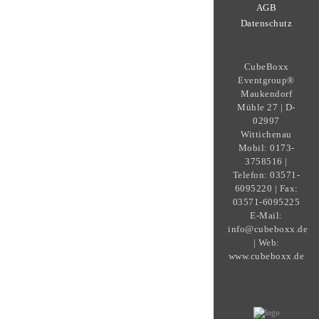
AGB
Datenschutz
CubeBoxx
Eventgroup®
Maukendorf
Mühle 27 | D-
02997
Wittichenau
Mobil: 0173-
3758516 |
Telefon: 03571-
6095220 | Fax:
03571-6095225
E-Mail:
info@cubeboxx.de
| Web:
www.cubeboxx.de