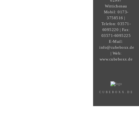
02997
Wittichenau
Mobil: 0173-
3758516 |
Telefon: 03571-
6095220 | Fax:
03571-6095225
E-Mail:
info@cubeboxx.de
| Web:
www.cubeboxx.de
CUBEBOXX.DE