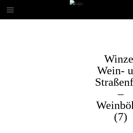
Winze
Wein- 
Straßenf
–
Weinbö
(7)