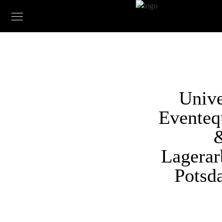
Univ
Eventeq
Lagerar
Potsd