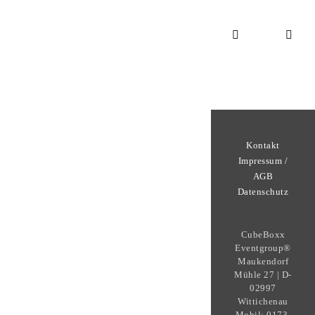
Kontakt
Impressum /
AGB
Datenschutz
CubeBoxx
Eventgroup®
Maukendorf
Mühle 27 | D-
02997
Wittichenau
Mobil: 0173-