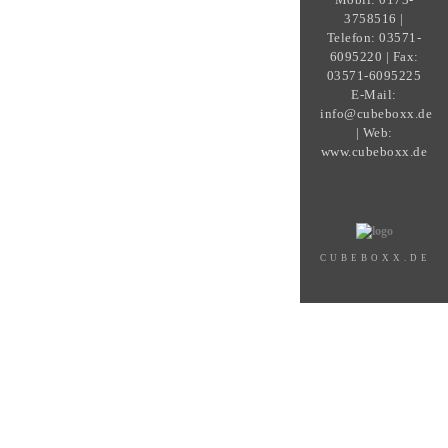
3758516 |
Telefon: 03571-
6095220 | Fax:
03571-6095225
E-Mail:
info@cubeboxx.de
| Web:
www.cubeboxx.de
CUBEBOXX.DE