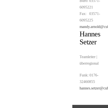
Büro: 03571-
6095221
Fax: 03571-
6095225
mandy.arnold@cu
Hannes
Setzer
Teamleiter |
überregional
Funk: 0176-
32460855
hannes.setzer@cu