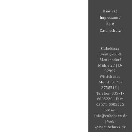
Kontakt
Impressum /
AGB
Datenschutz
CubeBoxx
Eventgroup®
Maukendorf
Mühle 27 | D-
02997
Wittichenau
Mobil: 0173-
3758516 |
Telefon: 03571-
6095220 | Fax:
03571-6095225
E-Mail:
info@cubeboxx.de
| Web:
www.cubeboxx.de