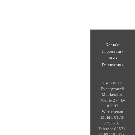
Kontakt
Impressum /
AGB
Datenschutz
CubeBoxx
Eventgroup®
Maukendorf
Mühle 27 | D-
02997
Wittichenau
Mobil: 0173-
3758516 |
Telefon: 03571-
6095220 | Fax: