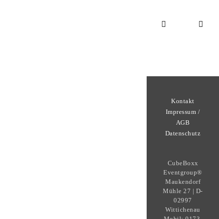
Kontakt
Impressum /
AGB
Datenschutz
CubeBoxx
Eventgroup®
Maukendorf
Mühle 27 | D-
02997
Wittichenau
Mobil: 0173-