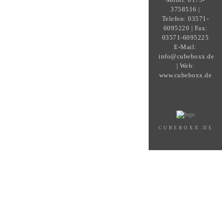
3758516 |
Telefon: 03571-
6095220 | Fax:
03571-6095225
E-Mail:
info@cubeboxx.de
| Web:
www.cubeboxx.de
CUBEBOXX.DE