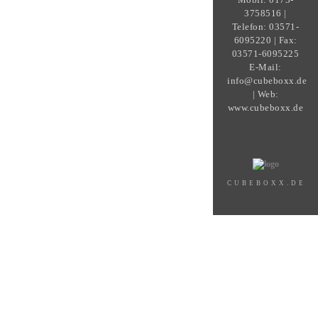
3758516 |
Telefon: 03571-
6095220 | Fax:
03571-6095225
E-Mail:
info@cubeboxx.de
| Web:
www.cubeboxx.de
CUBEBOXX.DE