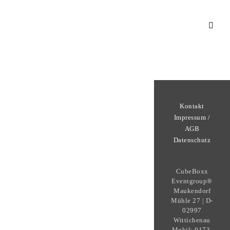
Kontakt
Impressum /
AGB
Datenschutz
CubeBoxx
Eventgroup®
Maukendorf
Mühle 27 | D-
02997
Wittichenau
Mobil: 0173-