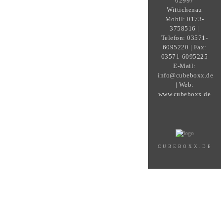
02997
Wittichenau
Mobil: 0173-
3758516 |
Telefon: 03571-
6095220 | Fax:
03571-6095225
E-Mail:
info@cubeboxx.de
| Web:
www.cubeboxx.de
CUBEBOXX.DE