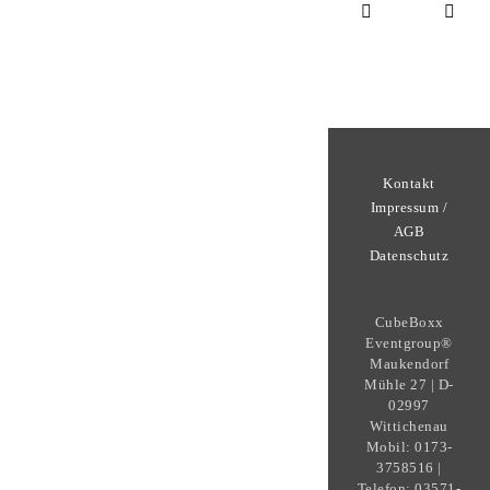
Kontakt
Impressum /
AGB
Datenschutz
CubeBoxx
Eventgroup®
Maukendorf
Mühle 27 | D-
02997
Wittichenau
Mobil: 0173-
3758516 |
Telefon: 03571-