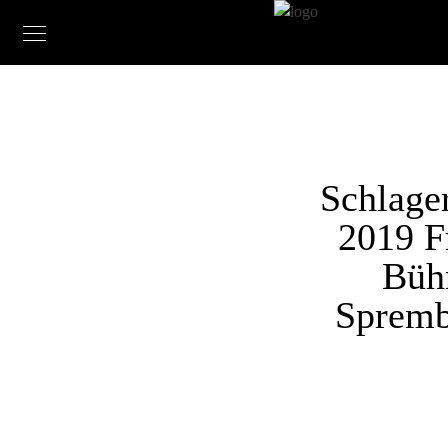
Schlage
2019 Fr
Büh
Spremb