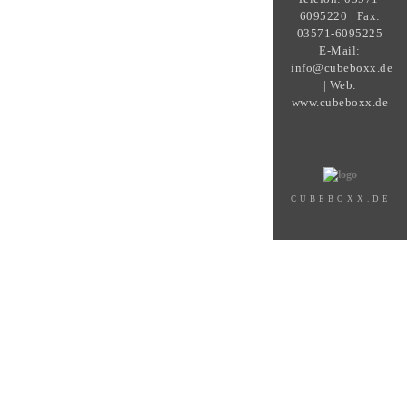
6095220 | Fax:
03571-6095225
E-Mail:
info@cubeboxx.de
| Web:
www.cubeboxx.de
CUBEBOXX.DE