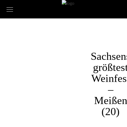
Sachsen
größtes
Weinfes
–
Meiße
(20)