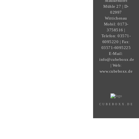
Maukendorf
Mühle 27 | D-
02997
Wittichenau
Mobil: 0173-
3758516 |
Telefon: 03571-
6095220 | Fax:
03571-6095225
E-Mail:
info@cubeboxx.de
| Web:
www.cubeboxx.de
CUBEBOXX.DE