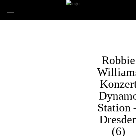
Robbie
William
Konzer
Dynam
Station 
Dresde
(6)