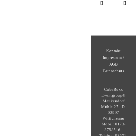
Kontakt
Impressum /
AGB
Datenschutz
CubeBoxx
Eventgroup®
Maukendorf
Mühle 27 | D-
02997
Wittichenau
Mobil: 0173-
3758516 |
Telefon: 03571-