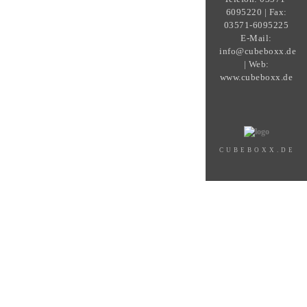
6095220 | Fax:
03571-6095225
E-Mail:
info@cubeboxx.de
| Web:
www.cubeboxx.de
CUBEBOXX.DE