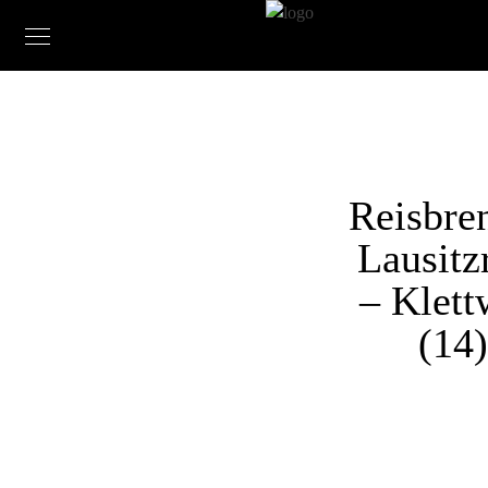
Reisbre
Lausitz
– Klett
(14)