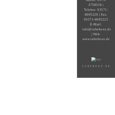
3758516 |
Telefon: 03571-
6095220 | Fax:
03571-6095225
E-Mail:
info@cubeboxx.de
| Web:
www.cubeboxx.de
CUBEBOXX.DE