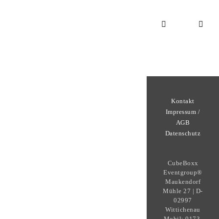
Kontakt
Impressum /
AGB
Datenschutz
CubeBoxx
Eventgroup®
Maukendorf
Mühle 27 | D-
02997
Wittichenau
Mobil: 0173-