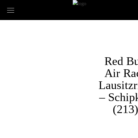
Red Bu
Air Ra
Lausitzr
– Schip
(213