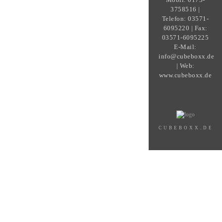
3758516 |
Telefon: 03571-
6095220 | Fax:
03571-6095225
E-Mail:
info@cubeboxx.de
| Web:
www.cubeboxx.de
CUBEBOXX.DE