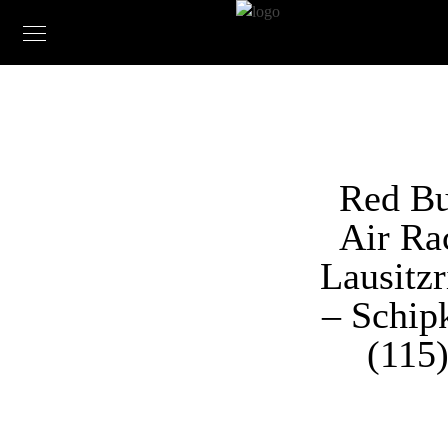
Red Bu
Air Ra
Lausitzr
– Schip
(115