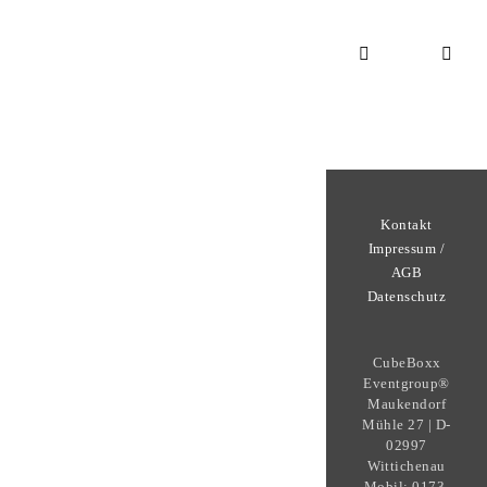
Kontakt
Impressum /
AGB
Datenschutz
CubeBoxx
Eventgroup®
Maukendorf
Mühle 27 | D-
02997
Wittichenau
Mobil: 0173-