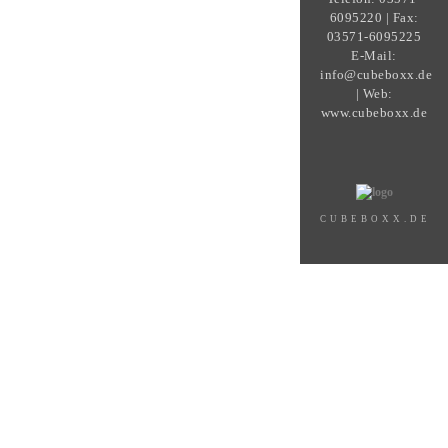
6095220 | Fax:
03571-6095225
E-Mail:
info@cubeboxx.de
| Web:
www.cubeboxx.de
CUBEBOXX.DE