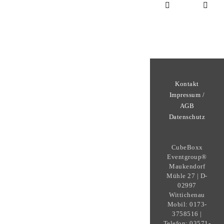
Kontakt
Impressum /
AGB
Datenschutz
CubeBoxx
Eventgroup®
Maukendorf
Mühle 27 | D-
02997
Wittichenau
Mobil: 0173-
3758516 |
Telefon: 03571-