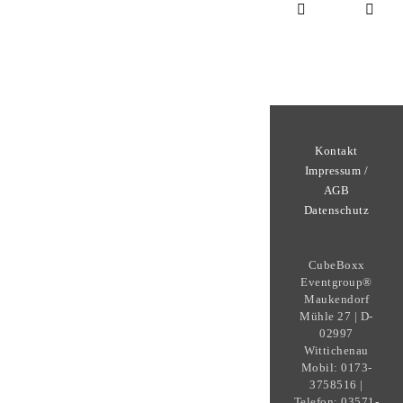
Kontakt
Impressum /
AGB
Datenschutz
CubeBoxx
Eventgroup®
Maukendorf
Mühle 27 | D-
02997
Wittichenau
Mobil: 0173-
3758516 |
Telefon: 03571-