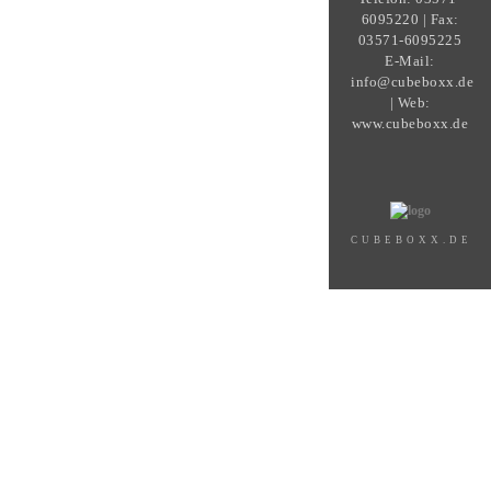
6095220 | Fax:
03571-6095225
E-Mail:
info@cubeboxx.de
| Web:
www.cubeboxx.de
CUBEBOXX.DE