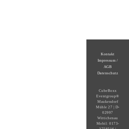
Kontakt
Impressum /
AGB
Datenschutz
CubeBoxx
Eventgroup®
Maukendorf
Mühle 27 | D-
02997
Wittichenau
Mobil: 0173-
3758516 |