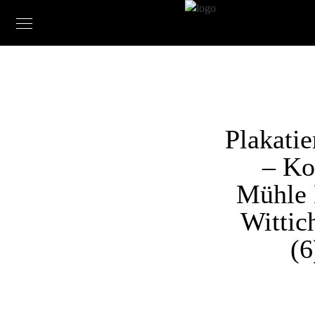
Plakati
– Ko
Mühle 
Wittic
(6