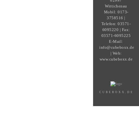
02997
Wittichenau
Mobil: 0173-
3758516 |
Telefon: 03571-
6095220 | Fax:
03571-6095225
E-Mail:
info@cubeboxx.de
| Web:
www.cubeboxx.de
CUBEBOXX.DE