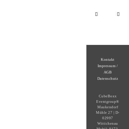
Kontakt
Impressum /
AGB
Datenschutz
CubeBoxx
Eventgroup®
Maukendorf
Mühle 27 | D-
02997
Wittichenau
Mobil: 0173-