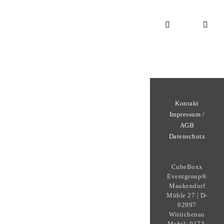
Kontakt
Impressum /
AGB
Datenschutz
CubeBoxx
Eventgroup®
Maukendorf
Mühle 27 | D-
02997
Wittichenau
Mobil: 0173-