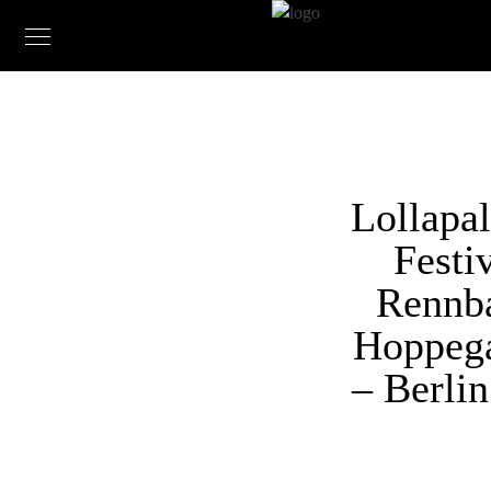
Lollapa
Festi
Rennb
Hoppega
– Berlin