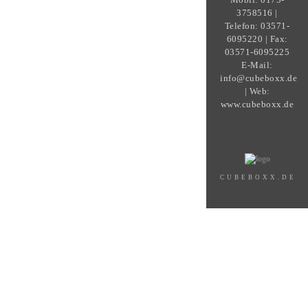
3758516 |
Telefon: 03571-
6095220 | Fax:
03571-6095225
E-Mail:
info@cubeboxx.de
| Web:
www.cubeboxx.de
CUBEBOXX.DE