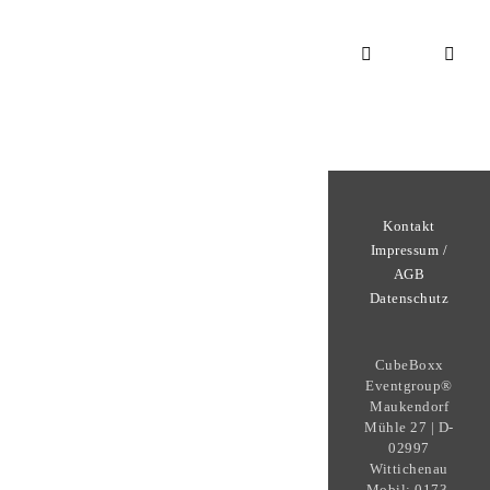
Kontakt
Impressum /
AGB
Datenschutz
CubeBoxx
Eventgroup®
Maukendorf
Mühle 27 | D-
02997
Wittichenau
Mobil: 0173-