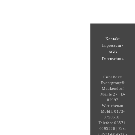
Kontakt
Impressum /
AGB
Datenschutz
CubeBoxx
Eventgroup®
Maukendorf
Mühle 27 | D-
02997
Wittichenau
Mobil: 0173-
3758516 |
Telefon: 03571-
6095220 | Fax:
03571-6095225