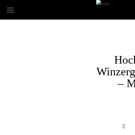
Hoch
Winzerg
– M