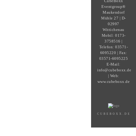
CubeBoxx
Eventgroup®
Maukendorf
Mühle 27 | D-
02997
Wittichenau
Mobil: 0173-
3758516 |
Telefon: 03571-
6095220 | Fax:
03571-6095225
E-Mail:
info@cubeboxx.de
| Web:
www.cubeboxx.de
CUBEBOXX.DE