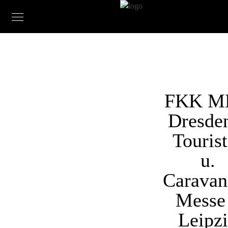
FKK M
Dresde
Tourist
u.
Caravan
Messe
Leipz