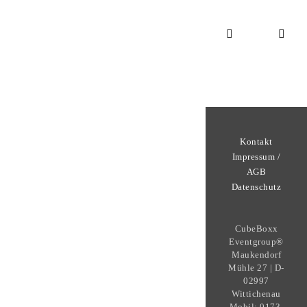
Kontakt
Impressum /
AGB
Datenschutz
CubeBoxx
Eventgroup®
Maukendorf
Mühle 27 | D-
02997
Wittichenau
Mobil: 0173-