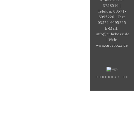
3758516 |
Telefon: 03571-
6095220 | Fax:
03571-6095225
E-Mail:
info@cubeboxx.de
| Web:
www.cubeboxx.de
CUBEBOXX.DE