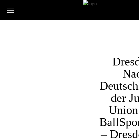
Dres
Na
Deutsch
der J
Union
BallSpo
– Dresd