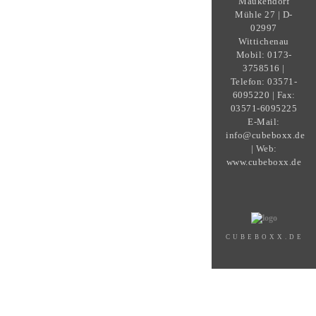
Maukendorf
Mühle 27 | D-
02997
Wittichenau
Mobil: 0173-
3758516 |
Telefon: 03571-
6095220 | Fax:
03571-6095225
E-Mail:
info@cubeboxx.de
| Web:
www.cubeboxx.de
CUBEBOXX.DE