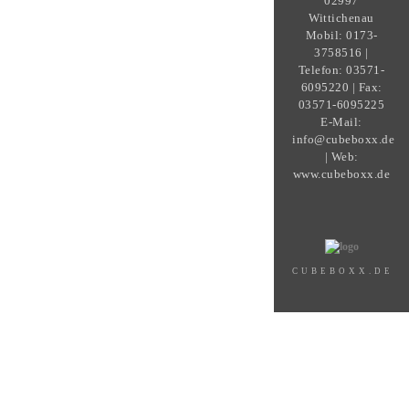
02997
Wittichenau
Mobil: 0173-
3758516 |
Telefon: 03571-
6095220 | Fax:
03571-6095225
E-Mail:
info@cubeboxx.de
| Web:
www.cubeboxx.de
CUBEBOXX.DE