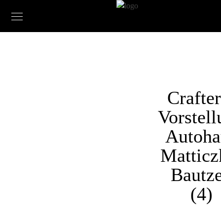
Crafter
Vorstell
Autoha
Matticz
Bautz
(4)