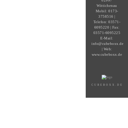
02997
Wittichenau
Mobil: 0173-
3758516 |
Telefon: 03571-
6095220 | Fax:
03571-6095225
E-Mail:
info@cubeboxx.de
| Web:
www.cubeboxx.de
CUBEBOXX.DE