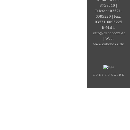
3758516 |
Telefon: 03571-
6095220 | Fax:
03571-6095225
E-Mail:
info@cubeboxx.de
| Web:
www.cubeboxx.de
CUBEBOXX.DE