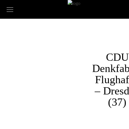
CDU
Denkfab
Flugha
– Dres
(37)