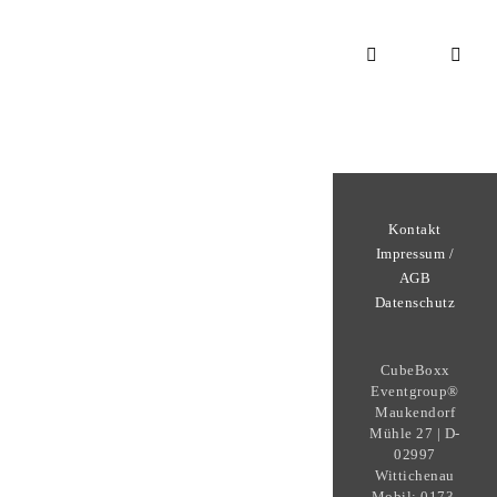
Kontakt
Impressum /
AGB
Datenschutz
CubeBoxx
Eventgroup®
Maukendorf
Mühle 27 | D-
02997
Wittichenau
Mobil: 0173-