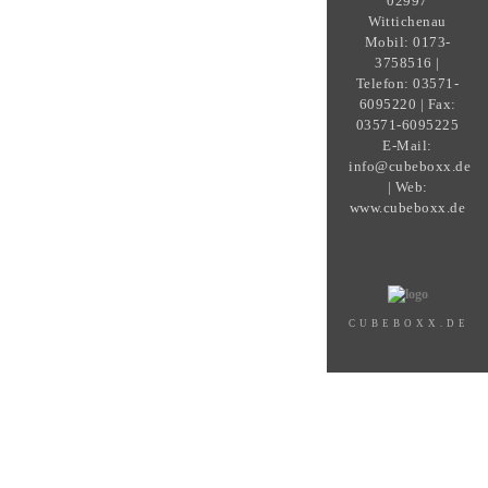
02997
Wittichenau
Mobil: 0173-
3758516 |
Telefon: 03571-
6095220 | Fax:
03571-6095225
E-Mail:
info@cubeboxx.de
| Web:
www.cubeboxx.de
CUBEBOXX.DE