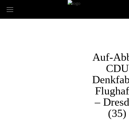
Auf-Ab
CDU
Denkfab
Flugha
– Dres
(35)